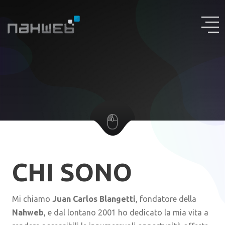
CHI SONO
Mi chiamo
Juan Carlos Blangetti
, fondatore della
Nahweb
, e dal lontano 2001 ho dedicato la mia vita a