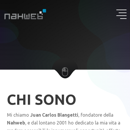
CHI SONO
Mi chiamo
Juan Carlos Blangetti
, fondatore della
Nahweb
, e dal lontano 2001 ho dedicato la mia vita a