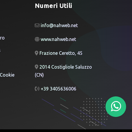
Numeri Utili
info@nahweb.net
ro
www.nahweb.net
s
Frazione Ceretto, 45
g
2014 Costigliole Saluzzo
 Cookie
(CN)
+39 3405636006