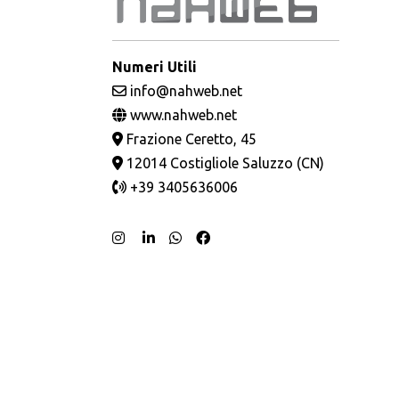
Numeri Utili
info@nahweb.net
www.nahweb.net
Frazione Ceretto, 45
12014 Costigliole Saluzzo (CN)
+39 3405636006