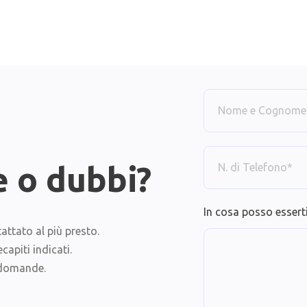
 o dubbi?
In cosa posso esserti
attato al più presto.
apiti indicati.
 domande.